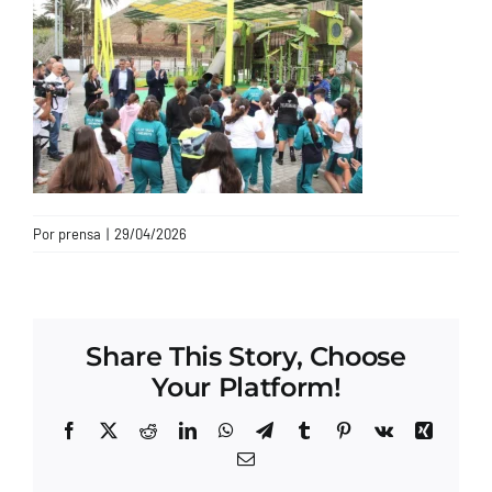
CONTACTO
Por
prensa
|
29/04/2026
Share This Story, Choose
Your Platform!
Facebook
X
Reddit
LinkedIn
WhatsApp
Telegram
Tumblr
Pinterest
Vk
Xing
Correo
electrónico