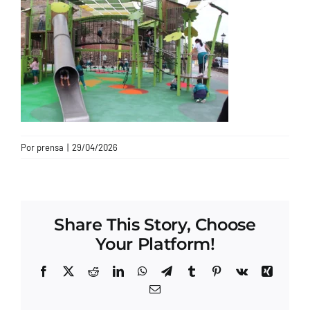
CONTACTO
Por
prensa
|
29/04/2026
Share This Story, Choose
Your Platform!
Facebook
X
Reddit
LinkedIn
WhatsApp
Telegram
Tumblr
Pinterest
Vk
Xing
Correo
electrónico