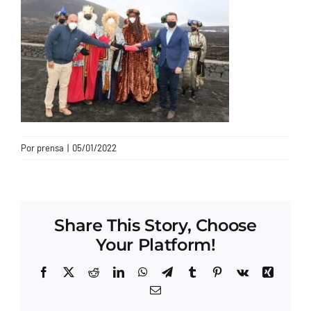
CONTACTO
Por
prensa
|
05/01/2022
Share This Story, Choose
Your Platform!
Facebook
X
Reddit
LinkedIn
WhatsApp
Telegram
Tumblr
Pinterest
Vk
Xing
Correo
electrónico