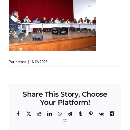
CONTACTO
Por
prensa
|
11/12/2025
Share This Story, Choose
Your Platform!
Facebook
X
Reddit
LinkedIn
WhatsApp
Telegram
Tumblr
Pinterest
Vk
Xing
Correo
electrónico