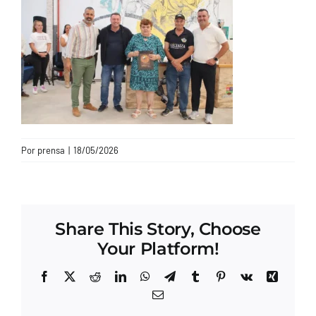
CONTACTO
Por
prensa
|
18/05/2026
Share This Story, Choose
Your Platform!
Facebook
X
Reddit
LinkedIn
WhatsApp
Telegram
Tumblr
Pinterest
Vk
Xing
Correo
electrónico