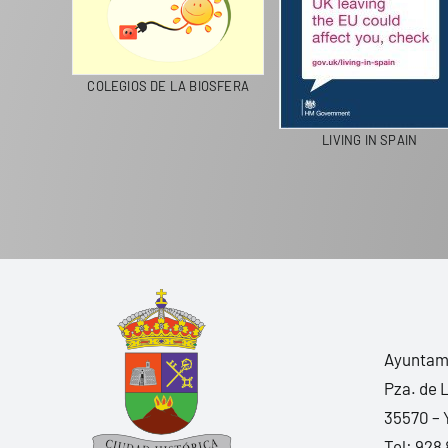
CICLA
COLEGIOS DE LA BIOSFERA
LIVING IN SPAIN
Ayuntami
Pza. de 
35570 – 
Tel:
928 