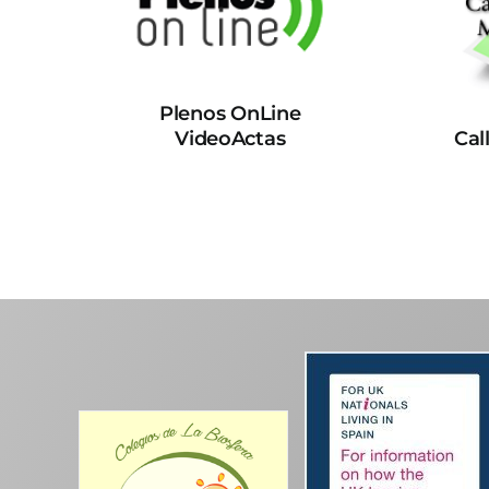
Plenos OnLine
VideoActas
Cal