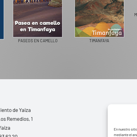
M
PASEOS EN CAMELLO
TIMANFAYA
ento de Yaiza
Los Remedios, 1
Yaiza
En nuestro siti
mediante el aná
83 62 20