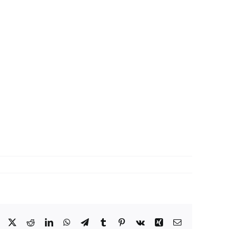
Facebook
X
Reddit
LinkedIn
WhatsApp
Telegram
Tumblr
Pinterest
Vk
Xing
Correo