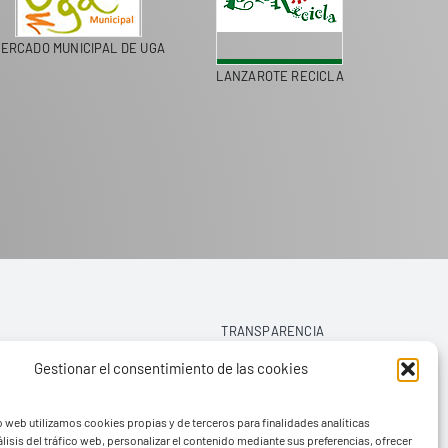
ERCADO MUNICIPAL DE UGA
LANZAROTE RECICLA
COLEGI
TRANSPARENCIA
Gestionar el consentimiento de las cookies
AVISO LEGAL
o web utilizamos cookies propias y de terceros para finalidades analíticas
POLÍTICA DE PRIVACIDAD
lisis del tráfico web, personalizar el contenido mediante sus preferencias, ofrecer