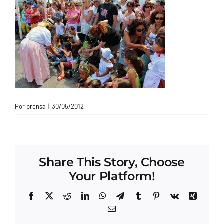
CONTACTO
Por
prensa
|
30/05/2012
Share This Story, Choose
Your Platform!
Facebook
X
Reddit
LinkedIn
WhatsApp
Telegram
Tumblr
Pinterest
Vk
Xing
Correo
electrónico