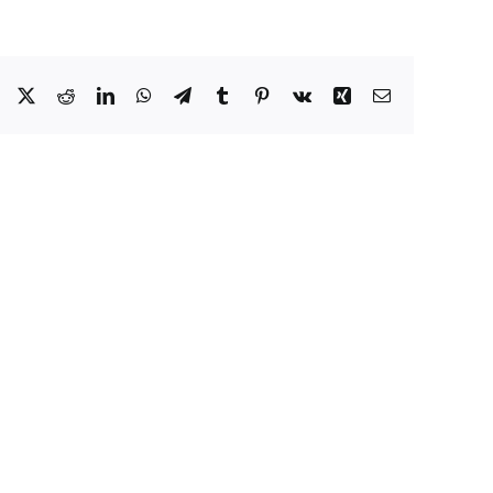
Facebook
X
Reddit
LinkedIn
WhatsApp
Telegram
Tumblr
Pinterest
Vk
Xing
Correo
electrónico