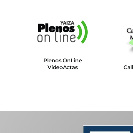
Plenos OnLine
VideoActas
Cal