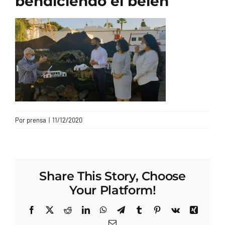
bendiciendo el belén
CONTACTO
Por
prensa
|
11/12/2020
Share This Story, Choose
Your Platform!
Facebook
X
Reddit
LinkedIn
WhatsApp
Telegram
Tumblr
Pinterest
Vk
Xing
Correo