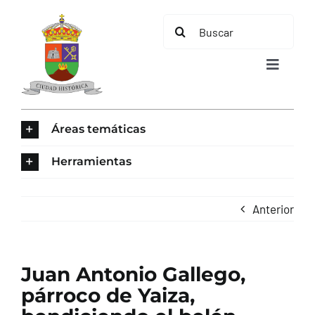
Saltar
Buscar:
al
contenido
Toggle
Navigat
INICIO
Áreas temáticas
ÁREAS TEMÁTICAS
Herramientas
EL MUNICIPIO
Anterior
AYUNTAMIENTO
Juan Antonio Gallego,
TURISMO
párroco de Yaiza,