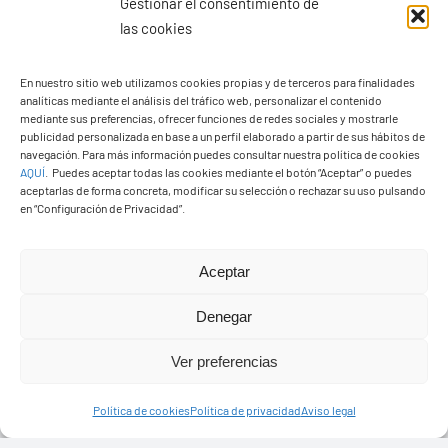
Gestionar el consentimiento de
las cookies
En nuestro sitio web utilizamos cookies propias y de terceros para finalidades
analíticas mediante el análisis del tráfico web, personalizar el contenido
Ayuntamiento de Yaiza
mediante sus preferencias, ofrecer funciones de redes sociales y mostrarle
Pza. de Los Remedios, 1
publicidad personalizada en base a un perfil elaborado a partir de sus hábitos de
navegación. Para más información puedes consultar nuestra política de cookies
35570 – Yaiza
AQUÍ
.
Puedes aceptar todas las cookies mediante el botón “Aceptar” o puedes
Tel:
928 83 62 20
aceptarlas de forma concreta, modificar su selección o rechazar su uso pulsando
en “Configuración de Privacidad”.
Toggle
Aceptar
Navigation
© Copyright2026 Ayuntamiento de Yaiza - Todos los
Transparencia
Denegar
derechos reservads
Ver preferencias
Aviso legal
Diseño web Solucionet.com
&
Cibernatural
Política de cookies
Política de privacidad
Aviso legal
Política de privacidad