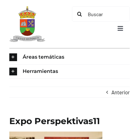
Saltar
Buscar:
al
contenido
Toggle
Navigat
INICIO
Áreas temáticas
ÁREAS TEMÁTICAS
Herramientas
EL MUNICIPIO
Anterior
AYUNTAMIENTO
Expo Perspektivas11
TURISMO