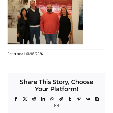
CONTACTO
Por
prensa
|
06/03/2026
Share This Story, Choose
Your Platform!
Facebook
X
Reddit
LinkedIn
WhatsApp
Telegram
Tumblr
Pinterest
Vk
Xing
Correo
electrónico