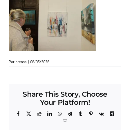
CONTACTO
Por
prensa
|
06/03/2026
Share This Story, Choose
Your Platform!
Facebook
X
Reddit
LinkedIn
WhatsApp
Telegram
Tumblr
Pinterest
Vk
Xing
Correo
electrónico