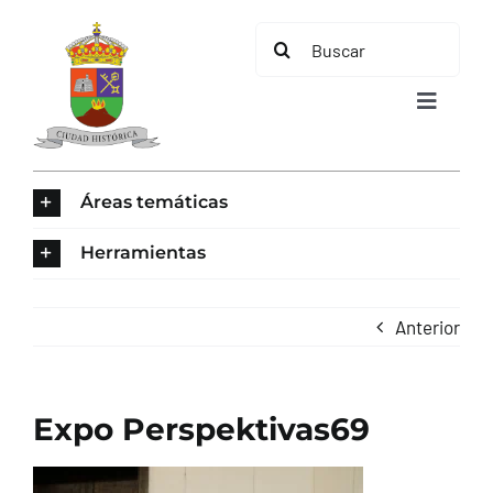
Saltar
Buscar:
al
contenido
Toggle
Navigat
INICIO
Áreas temáticas
ÁREAS TEMÁTICAS
Herramientas
EL MUNICIPIO
Anterior
AYUNTAMIENTO
Expo Perspektivas69
TURISMO