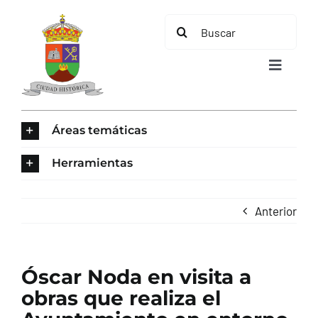
Saltar
Buscar:
al
contenido
Toggle
Navigat
INICIO
Áreas temáticas
ÁREAS TEMÁTICAS
Herramientas
EL MUNICIPIO
Anterior
AYUNTAMIENTO
Óscar Noda en visita a
TURISMO
obras que realiza el