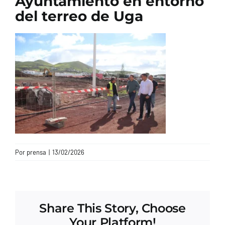
Ayuntamiento en entorno
del terreo de Uga
CONTACTO
Por
prensa
|
13/02/2026
Share This Story, Choose
Your Platform!