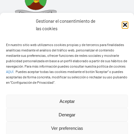
Gestionar el consentimiento de
las cookies
En nuestro sitio web utilizamos cookies propias y de terceros para finalidades
Ayuntamiento de Yaiza
analíticas mediante el análisis del tráfico web, personalizar el contenido
mediante sus preferencias, ofrecer funciones de redes sociales y mostrarle
Pza. de Los Remedios, 1
publicidad personalizada en base a un perfil elaborado a partir de sus hábitos de
35570 – Yaiza
navegación. Para más información puedes consultar nuestra política de cookies
AQUÍ
.
Puedes aceptar todas las cookies mediante el botón “Aceptar” o puedes
Tel:
928 83 62 20
aceptarlas de forma concreta, modificar su selección o rechazar su uso pulsando
en “Configuración de Privacidad”.
Toggle
Aceptar
Navigation
© Copyright2026 Ayuntamiento de Yaiza - Todos los
Transparencia
Denegar
derechos reservads
Ver preferencias
Aviso legal