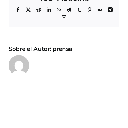
Facebook
X
Reddit
LinkedIn
WhatsApp
Telegram
Tumblr
Pinterest
Vk
Xing
Correo
electrónico
Sobre el Autor:
prensa