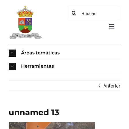
Saltar
Buscar:
al
contenido
Toggle
Navigat
INICIO
Áreas temáticas
ÁREAS TEMÁTICAS
Herramientas
EL MUNICIPIO
Anterior
AYUNTAMIENTO
unnamed 13
TURISMO