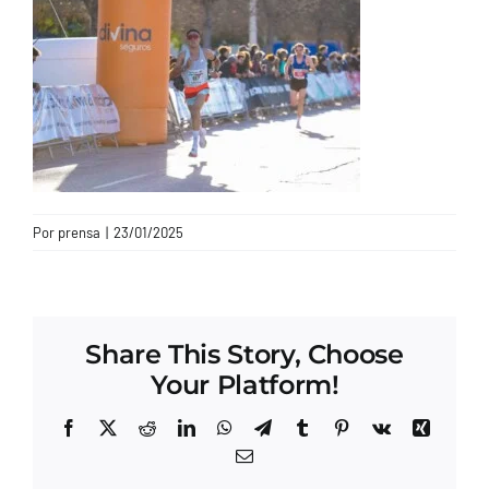
CONTACTO
Por
prensa
|
23/01/2025
Share This Story, Choose
Your Platform!
Facebook
X
Reddit
LinkedIn
WhatsApp
Telegram
Tumblr
Pinterest
Vk
Xing
Correo
electrónico