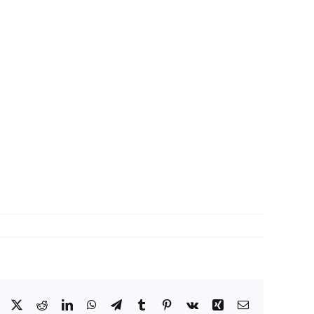
Facebook
X
Reddit
LinkedIn
WhatsApp
Telegram
Tumblr
Pinterest
Vk
Xing
Correo