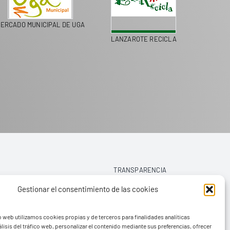
ERCADO MUNICIPAL DE UGA
LANZAROTE RECICLA
COLEGI
TRANSPARENCIA
Gestionar el consentimiento de las cookies
AVISO LEGAL
o web utilizamos cookies propias y de terceros para finalidades analíticas
POLÍTICA DE PRIVACIDAD
lisis del tráfico web, personalizar el contenido mediante sus preferencias, ofrecer