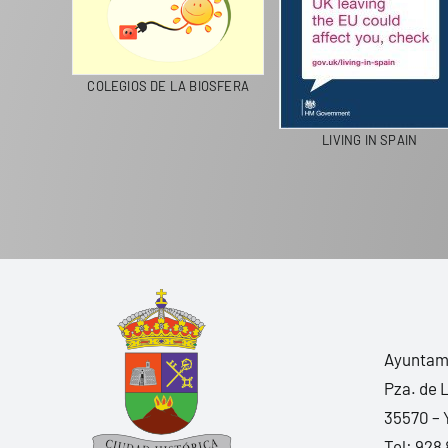
CICLA
COLEGIOS DE LA BIOSFERA
LIVING IN SPAIN
Ayuntami
Pza. de 
35570 – 
Tel:
928 