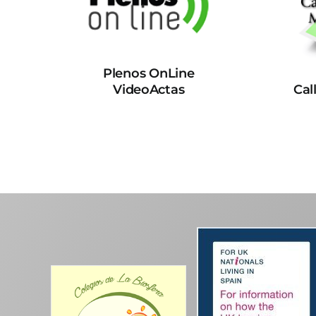
Plenos OnLine
VideoActas
Cal