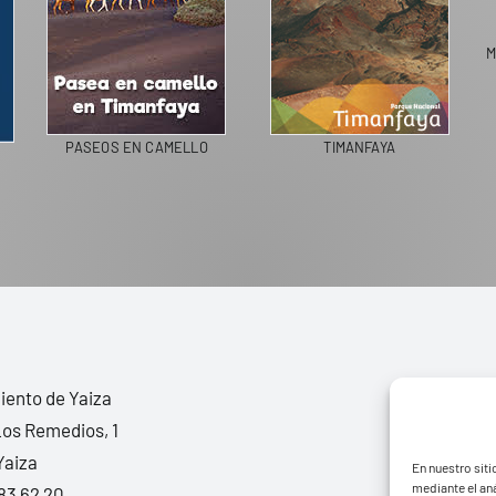
M
PASEOS EN CAMELLO
TIMANFAYA
ento de Yaiza
Los Remedios, 1
Yaiza
En nuestro siti
mediante el aná
83 62 20