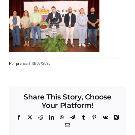
CONTACTO
Por
prensa
|
10/06/2025
Share This Story, Choose
Your Platform!
Facebook
X
Reddit
LinkedIn
WhatsApp
Telegram
Tumblr
Pinterest
Vk
Xing
Correo
electrónico