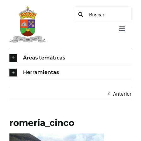
Saltar
Buscar:
al
contenido
Toggle
Navigat
INICIO
Áreas temáticas
ÁREAS TEMÁTICAS
Herramientas
EL MUNICIPIO
Anterior
AYUNTAMIENTO
romeria_cinco
TURISMO