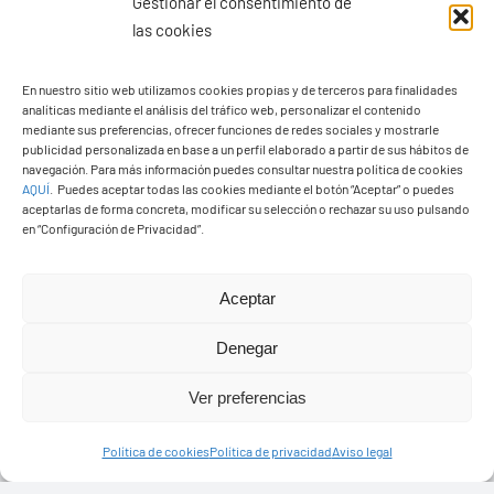
Gestionar el consentimiento de
las cookies
En nuestro sitio web utilizamos cookies propias y de terceros para finalidades
analíticas mediante el análisis del tráfico web, personalizar el contenido
Ayuntamiento de Yaiza
mediante sus preferencias, ofrecer funciones de redes sociales y mostrarle
Pza. de Los Remedios, 1
publicidad personalizada en base a un perfil elaborado a partir de sus hábitos de
navegación. Para más información puedes consultar nuestra política de cookies
35570 – Yaiza
AQUÍ
.
Puedes aceptar todas las cookies mediante el botón “Aceptar” o puedes
Tel:
928 83 62 20
aceptarlas de forma concreta, modificar su selección o rechazar su uso pulsando
en “Configuración de Privacidad”.
Toggle
Aceptar
Navigation
© Copyright2026 Ayuntamiento de Yaiza - Todos los
Transparencia
Denegar
derechos reservads
Ver preferencias
Aviso legal
Diseño web Solucionet.com
&
Cibernatural
Política de cookies
Política de privacidad
Aviso legal
Política de privacidad