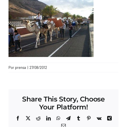
CONTACTO
Por
prensa
|
27/08/2012
Share This Story, Choose
Your Platform!
Facebook
X
Reddit
LinkedIn
WhatsApp
Telegram
Tumblr
Pinterest
Vk
Xing
Correo