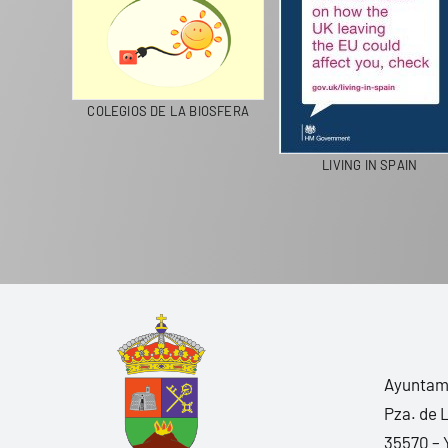
CICLA
COLEGIOS DE LA BIOSFERA
LIVING IN SPAIN
Ayuntami
Pza. de 
35570 – 