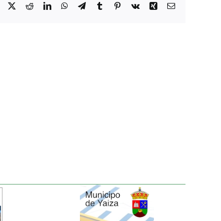
Facebook
X
Reddit
LinkedIn
WhatsApp
Telegram
Tumblr
Pinterest
Vk
Xing
Correo
electrónico