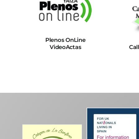
Plenos OnLine
VideoActas
Cal