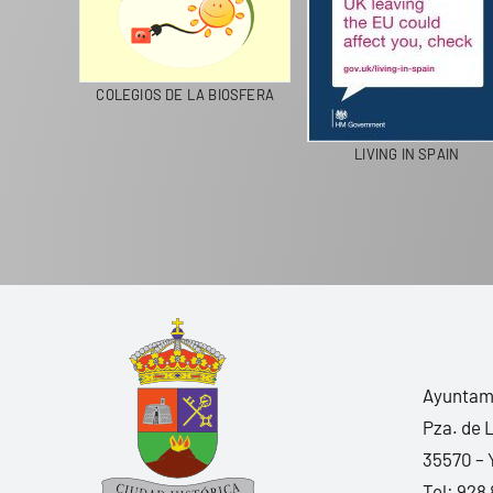
CICLA
COLEGIOS DE LA BIOSFERA
LIVING IN SPAIN
Ayuntami
Pza. de 
35570 – 
Tel:
928 