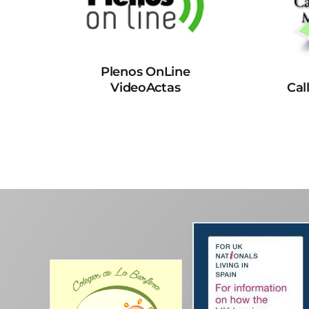
Plenos OnLine
VideoActas
Cal