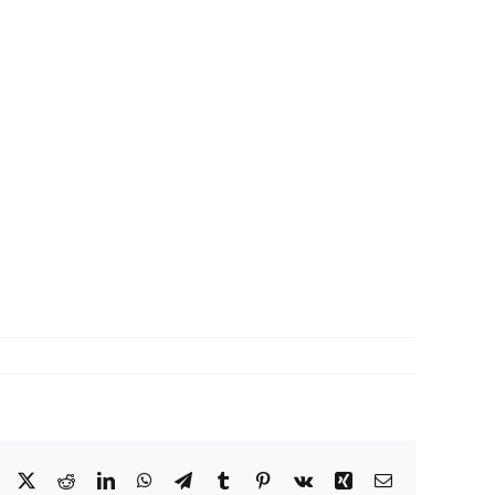
Facebook
X
Reddit
LinkedIn
WhatsApp
Telegram
Tumblr
Pinterest
Vk
Xing
Correo