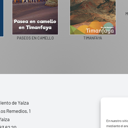
M
PASEOS EN CAMELLO
TIMANFAYA
ento de Yaiza
Los Remedios, 1
Yaiza
En nuestro siti
mediante el aná
83 62 20