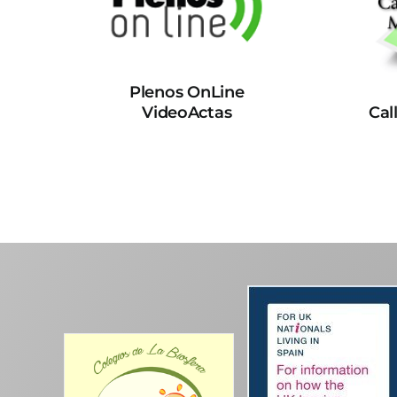
Plenos OnLine
VideoActas
Cal