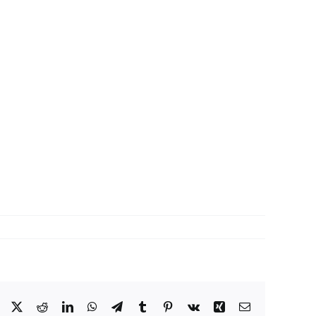
Facebook
X
Reddit
LinkedIn
WhatsApp
Telegram
Tumblr
Pinterest
Vk
Xing
Correo