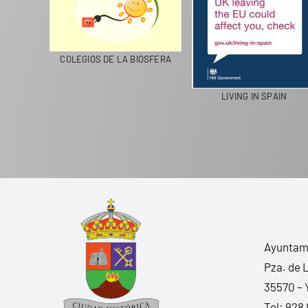
CICLA
COLEGIOS DE LA BIOSFERA
LIVING IN SPAIN
Ayuntami
Pza. de 
35570 – 
Tel:
928 