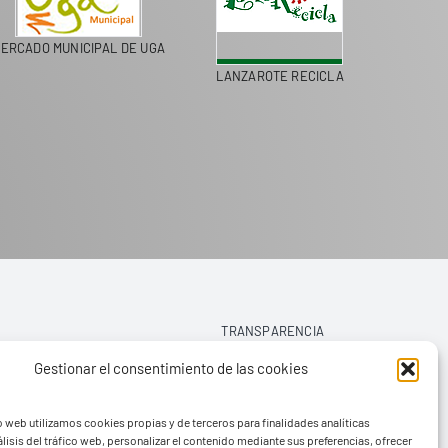
ERCADO MUNICIPAL DE UGA
LANZAROTE RECICLA
COLEGI
TRANSPARENCIA
Gestionar el consentimiento de las cookies
AVISO LEGAL
o web utilizamos cookies propias y de terceros para finalidades analíticas
POLÍTICA DE PRIVACIDAD
lisis del tráfico web, personalizar el contenido mediante sus preferencias, ofrecer