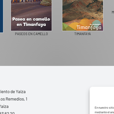
M
PASEOS EN CAMELLO
TIMANFAYA
ento de Yaiza
Los Remedios, 1
Yaiza
En nuestro siti
mediante el aná
83 62 20