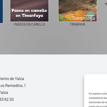
M
PASEOS EN CAMELLO
TIMANFAYA
ento de Yaiza
Los Remedios, 1
Yaiza
En nuestro siti
mediante el aná
83 62 20
funciones de r
partir de sus 