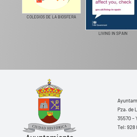
CICLA
COLEGIOS DE LA BIOSFERA
LIVING IN SPAIN
Ayuntami
Pza. de 
35570 – 
Tel:
928 