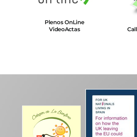
Plenos OnLine
VideoActas
Cal