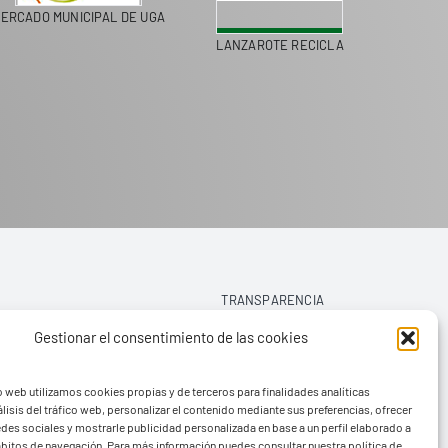
ERCADO MUNICIPAL DE UGA
LANZAROTE RECICLA
COLEGI
TRANSPARENCIA
Gestionar el consentimiento de las cookies
AVISO LEGAL
o web utilizamos cookies propias y de terceros para finalidades analíticas
POLÍTICA DE PRIVACIDAD
lisis del tráfico web, personalizar el contenido mediante sus preferencias, ofrecer
edes sociales y mostrarle publicidad personalizada en base a un perfil elaborado a
POLÍTICA DE COOKIES (UE)
hábitos de navegación. Para más información puedes consultar nuestra política de