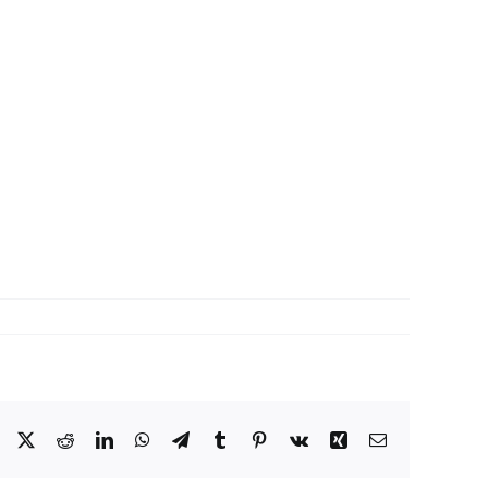
Facebook
X
Reddit
LinkedIn
WhatsApp
Telegram
Tumblr
Pinterest
Vk
Xing
Correo
electrónico