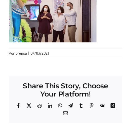
CONTACTO
Por
prensa
|
04/03/2021
Share This Story, Choose
Your Platform!
Facebook
X
Reddit
LinkedIn
WhatsApp
Telegram
Tumblr
Pinterest
Vk
Xing
Correo
electrónico