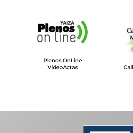
Plenos OnLine
VideoActas
Cal