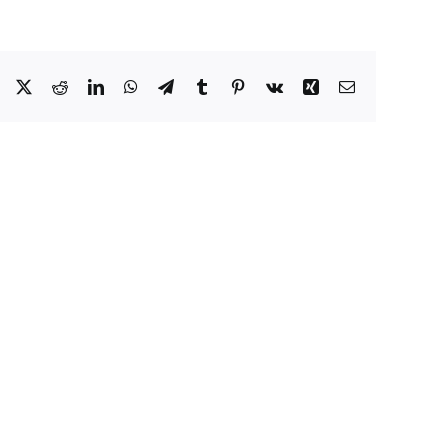
Facebook
X
Reddit
LinkedIn
WhatsApp
Telegram
Tumblr
Pinterest
Vk
Xing
Correo
electrónico