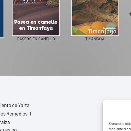
M
PASEOS EN CAMELLO
TIMANFAYA
ento de Yaiza
Los Remedios, 1
Yaiza
En nuestro siti
mediante el aná
83 62 20