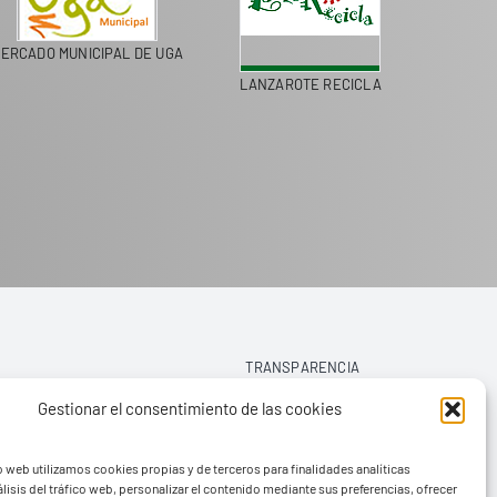
ERCADO MUNICIPAL DE UGA
LANZAROTE RECICLA
COLEGI
TRANSPARENCIA
Gestionar el consentimiento de las cookies
AVISO LEGAL
o web utilizamos cookies propias y de terceros para finalidades analíticas
POLÍTICA DE PRIVACIDAD
lisis del tráfico web, personalizar el contenido mediante sus preferencias, ofrecer