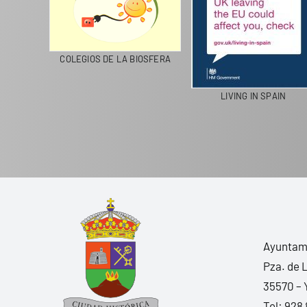
CICLA
COLEGIOS DE LA BIOSFERA
LIVING IN SPAIN
Ayuntami
Pza. de 
35570 – 
Tel:
928 