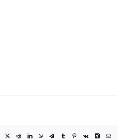
Facebook
X
Reddit
LinkedIn
WhatsApp
Telegram
Tumblr
Pinterest
Vk
Xing
Correo