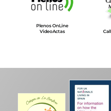
Plenos OnLine
VideoActas
Cal