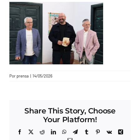
CONTACTO
Por
prensa
|
14/05/2026
Share This Story, Choose
Your Platform!
Facebook
X
Reddit
LinkedIn
WhatsApp
Telegram
Tumblr
Pinterest
Vk
Xing
Correo