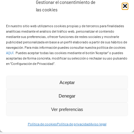
Gestionar el consentimiento de
las cookies
En nuestro sitio web utilizamos cookies propias y de terceros para finalidades
analíticas mediante el análisis del tráfico web, personalizar el contenido
Ayuntamiento de Yaiza
mediante sus preferencias, ofrecer funciones de redes sociales y mostrarle
Pza. de Los Remedios, 1
publicidad personalizada en base a un perfil elaborado a partir de sus hábitos de
navegación. Para más información puedes consultar nuestra política de cookies
35570 – Yaiza
AQUÍ
.
Puedes aceptar todas las cookies mediante el botón “Aceptar” o puedes
Tel:
928 83 62 20
aceptarlas de forma concreta, modificar su selección o rechazar su uso pulsando
en “Configuración de Privacidad”.
Toggle
Aceptar
Navigation
© Copyright2026 Ayuntamiento de Yaiza - Todos los
Transparencia
Denegar
derechos reservads
Ver preferencias
Aviso legal
Diseño web Solucionet.com
&
Cibernatural
Política de cookies
Política de privacidad
Aviso legal