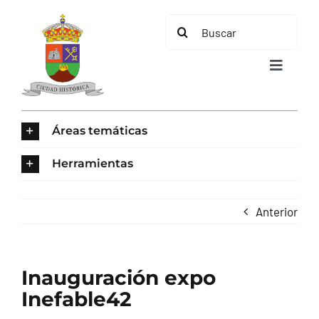
Saltar
Buscar:
al
contenido
Toggle
Navigat
INICIO
Áreas temáticas
ÁREAS TEMÁTICAS
Herramientas
EL MUNICIPIO
Anterior
AYUNTAMIENTO
Inauguración expo
TURISMO
Inefable42