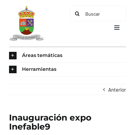
Saltar
Buscar:
al
contenido
Toggle
Navigat
INICIO
Áreas temáticas
ÁREAS TEMÁTICAS
Herramientas
EL MUNICIPIO
Anterior
AYUNTAMIENTO
Inauguración expo
TURISMO
Inefable9