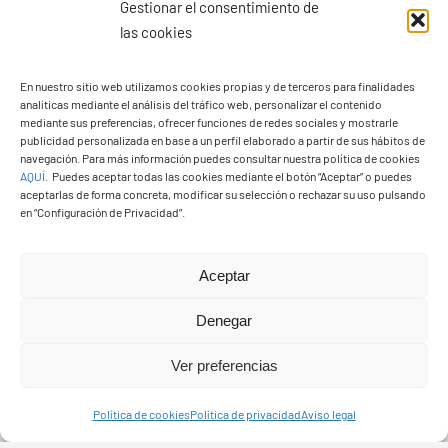
Gestionar el consentimiento de
las cookies
En nuestro sitio web utilizamos cookies propias y de terceros para finalidades
analíticas mediante el análisis del tráfico web, personalizar el contenido
Ayuntamiento de Yaiza
mediante sus preferencias, ofrecer funciones de redes sociales y mostrarle
Pza. de Los Remedios, 1
publicidad personalizada en base a un perfil elaborado a partir de sus hábitos de
navegación. Para más información puedes consultar nuestra política de cookies
35570 – Yaiza
AQUÍ
.
Puedes aceptar todas las cookies mediante el botón “Aceptar” o puedes
Tel:
928 83 62 20
aceptarlas de forma concreta, modificar su selección o rechazar su uso pulsando
en “Configuración de Privacidad”.
Toggle
Aceptar
Navigation
© Copyright2026 Ayuntamiento de Yaiza - Todos los
Transparencia
Denegar
derechos reservads
Ver preferencias
Aviso legal
Diseño web Solucionet.com
&
Cibernatural
Política de cookies
Política de privacidad
Aviso legal