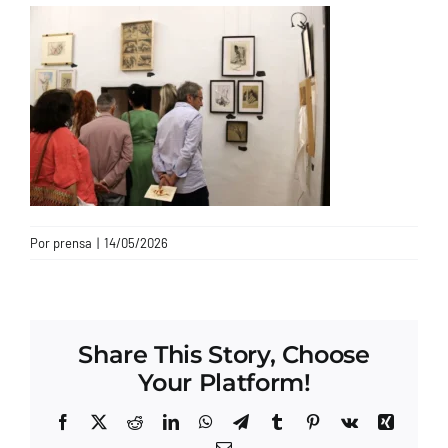
CONTACTO
Por
prensa
|
14/05/2026
Share This Story, Choose
Your Platform!
Facebook
X
Reddit
LinkedIn
WhatsApp
Telegram
Tumblr
Pinterest
Vk
Xing
Correo