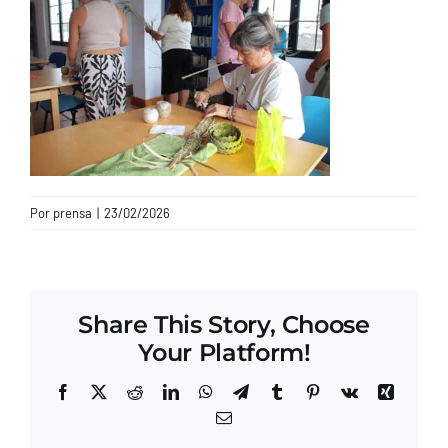
CONTACTO
Por
prensa
|
23/02/2026
Share This Story, Choose
Your Platform!
Facebook
X
Reddit
LinkedIn
WhatsApp
Telegram
Tumblr
Pinterest
Vk
Xing
Correo
electrónico