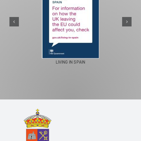
PASEOS EN CA
NG IN SPAIN