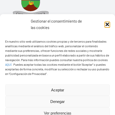
Gestionar el consentimiento de
las cookies
En nuestro sitio web utilizamos cookies propias y de terceros para finalidades
Ayuntamiento de Yaiza
analíticas mediante el análisis del tráfico web, personalizar el contenido
mediante sus preferencias, ofrecer funciones de redes sociales y mostrarle
Pza. de Los Remedios, 1
publicidad personalizada en base a un perfil elaborado a partir de sus hábitos de
35570 – Yaiza
navegación. Para más información puedes consultar nuestra política de cookies
AQUÍ
.
Puedes aceptar todas las cookies mediante el botón “Aceptar” o puedes
Tel:
928 83 62 20
aceptarlas de forma concreta, modificar su selección o rechazar su uso pulsando
en “Configuración de Privacidad”.
Toggle
Aceptar
Navigation
© Copyright2026 Ayuntamiento de Yaiza - Todos los
Transparencia
Denegar
derechos reservads
Ver preferencias
Aviso legal