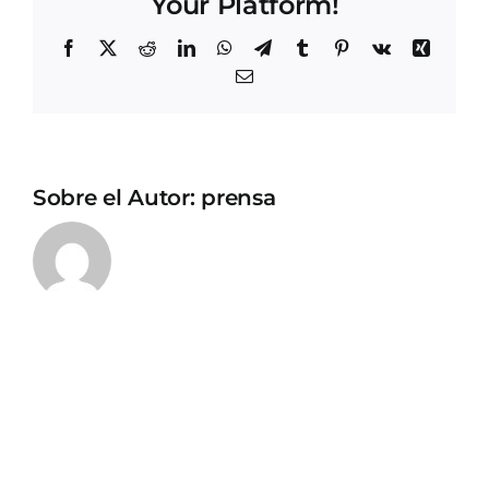
Your Platform!
Facebook
X
Reddit
LinkedIn
WhatsApp
Telegram
Tumblr
Pinterest
Vk
Xing
Correo
electrónico
Sobre el Autor:
prensa