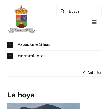
Saltar
Buscar:
al
contenido
Toggle
Navigat
INICIO
Áreas temáticas
ÁREAS TEMÁTICAS
Herramientas
EL MUNICIPIO
Anterior
AYUNTAMIENTO
La hoya
TURISMO