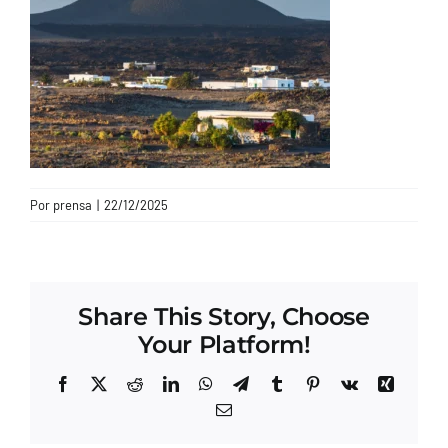
CONTACTO
Por
prensa
|
22/12/2025
Share This Story, Choose
Your Platform!
Facebook
X
Reddit
LinkedIn
WhatsApp
Telegram
Tumblr
Pinterest
Vk
Xing
Correo
electrónico