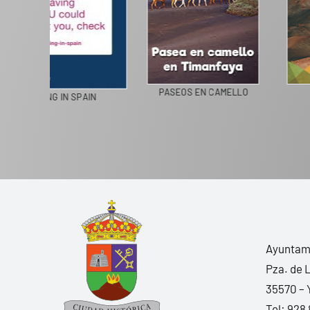
COLEGIOS DE LA BIOSFERA
LIVING IN SPAIN
Ayuntami
Pza. de 
35570 – 
Tel:
928 