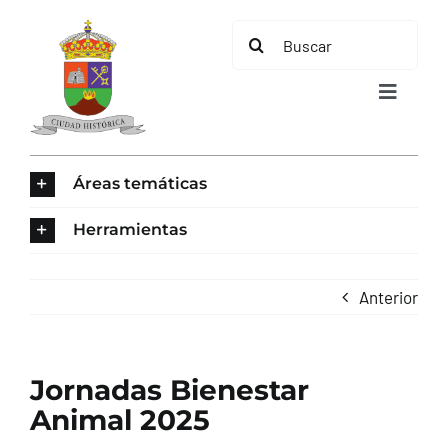
Saltar
Buscar:
al
contenido
Toggle
Navigat
INICIO
Áreas temáticas
ÁREAS TEMÁTICAS
Herramientas
EL MUNICIPIO
Anterior
AYUNTAMIENTO
Jornadas Bienestar
TURISMO
Animal 2025