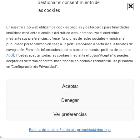
Gestionar el consentimiento de
las cookies
En nuestro sitio web utilizamos cookies propias y de terceros para finalidades
analíticas mediante el análisis del tráfico web, personalizar el contenido
Ayuntamiento de Yaiza
mediante sus preferencias, ofrecer funciones de redes sociales y mostrarle
Pza. de Los Remedios, 1
publicidad personalizada en base a un perfil elaborado a partir de sus hábitos de
navegación. Para más información puedes consultar nuestra política de cookies
35570 – Yaiza
AQUÍ
.
Puedes aceptar todas las cookies mediante el botón “Aceptar” o puedes
Tel:
928 83 62 20
aceptarlas de forma concreta, modificar su selección o rechazar su uso pulsando
en “Configuración de Privacidad”.
Toggle
Aceptar
Navigation
© Copyright2026 Ayuntamiento de Yaiza - Todos los
Transparencia
Denegar
derechos reservads
Ver preferencias
Aviso legal
Diseño web Solucionet.com
&
Cibernatural
Política de cookies
Política de privacidad
Aviso legal