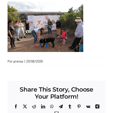
CONTACTO
Por
prensa
|
20/06/2026
Share This Story, Choose
Your Platform!
Facebook
X
Reddit
LinkedIn
WhatsApp
Telegram
Tumblr
Pinterest
Vk
Xing
Correo