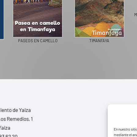
MERC
PASEOS EN CAMELLO
TIMANFAYA
ento de Yaiza
Los Remedios, 1
Yaiza
En nuestro siti
mediante el aná
83 62 20