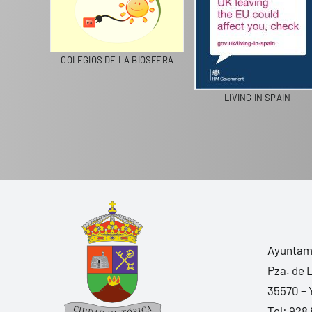
LA
COLEGIOS DE LA BIOSFERA
LIVING IN SPAIN
Ayuntami
Pza. de 
35570 – 
Tel:
928 