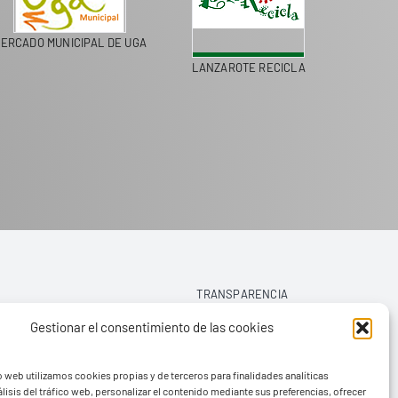
ADO MUNICIPAL DE UGA
LANZAROTE RECICLA
COLEGIOS D
TRANSPARENCIA
Gestionar el consentimiento de las cookies
AVISO LEGAL
o web utilizamos cookies propias y de terceros para finalidades analíticas
POLÍTICA DE PRIVACIDAD
lisis del tráfico web, personalizar el contenido mediante sus preferencias, ofrecer