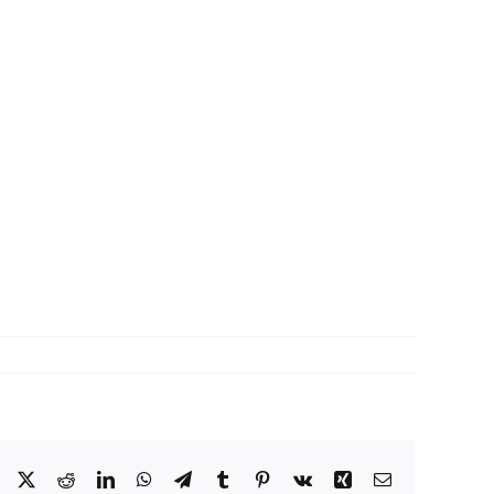
Facebook
X
Reddit
LinkedIn
WhatsApp
Telegram
Tumblr
Pinterest
Vk
Xing
Correo