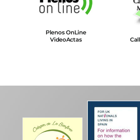
Plenos OnLine
VideoActas
Cal