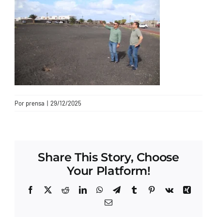
CONTACTO
Por
prensa
|
29/12/2025
Share This Story, Choose
Your Platform!
Facebook
X
Reddit
LinkedIn
WhatsApp
Telegram
Tumblr
Pinterest
Vk
Xing
Correo
electrónico