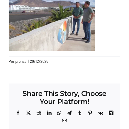
CONTACTO
Por
prensa
|
29/12/2025
Share This Story, Choose
Your Platform!
Facebook
X
Reddit
LinkedIn
WhatsApp
Telegram
Tumblr
Pinterest
Vk
Xing
Correo
electrónico