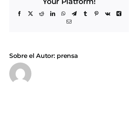
Your Platform!
Facebook
X
Reddit
LinkedIn
WhatsApp
Telegram
Tumblr
Pinterest
Vk
Xing
Correo
electrónico
Sobre el Autor:
prensa