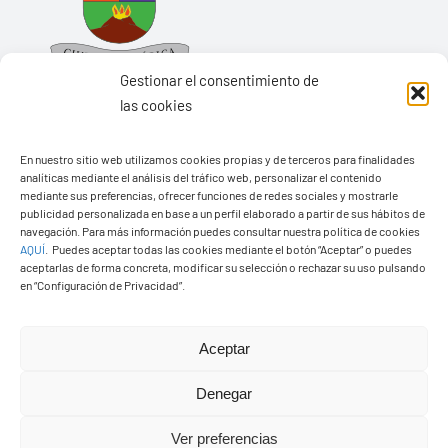
Gestionar el consentimiento de
las cookies
En nuestro sitio web utilizamos cookies propias y de terceros para finalidades
Ayuntamiento de Yaiza
analíticas mediante el análisis del tráfico web, personalizar el contenido
mediante sus preferencias, ofrecer funciones de redes sociales y mostrarle
Pza. de Los Remedios, 1
publicidad personalizada en base a un perfil elaborado a partir de sus hábitos de
navegación. Para más información puedes consultar nuestra política de cookies
35570 – Yaiza
AQUÍ
.
Puedes aceptar todas las cookies mediante el botón “Aceptar” o puedes
Tel:
928 83 62 20
aceptarlas de forma concreta, modificar su selección o rechazar su uso pulsando
en “Configuración de Privacidad”.
Toggle
Aceptar
Navigation
© Copyright2026 Ayuntamiento de Yaiza - Todos los
Transparencia
Denegar
derechos reservads
Ver preferencias