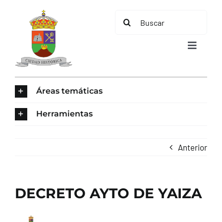
Saltar
Buscar:
al
contenido
Toggle
Navigat
INICIO
Áreas temáticas
ÁREAS TEMÁTICAS
Herramientas
EL MUNICIPIO
Anterior
AYUNTAMIENTO
DECRETO AYTO DE YAIZA
TURISMO