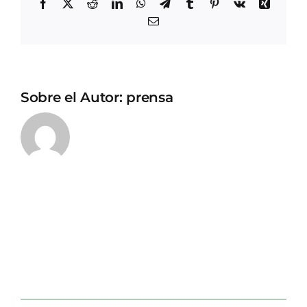
Facebook
X
Reddit
LinkedIn
WhatsApp
Telegram
Tumblr
Pinterest
Vk
Xing
Correo
electrónico
Sobre el Autor:
prensa