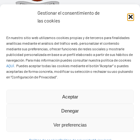
Gestionar el consentimiento de
las cookies
En nuestro sitio web utilizamos cookies propias y de terceros para finalidades
Ayuntamiento de Yaiza
analíticas mediante el análisis del tráfico web, personalizar el contenido
mediante sus preferencias, ofrecer funciones de redes sociales y mostrarle
Pza. de Los Remedios, 1
publicidad personalizada en base a un perfil elaborado a partir de sus hábitos de
35570 – Yaiza
navegación. Para más información puedes consultar nuestra política de cookies
AQUÍ
.
Puedes aceptar todas las cookies mediante el botón “Aceptar” o puedes
Tel:
928 83 62 20
aceptarlas de forma concreta, modificar su selección o rechazar su uso pulsando
en “Configuración de Privacidad”.
Toggle
Aceptar
Navigation
© Copyright2026 Ayuntamiento de Yaiza - Todos los
Transparencia
Denegar
derechos reservads
Ver preferencias
Aviso legal
Diseño web Solucionet.com
&
Cibernatural