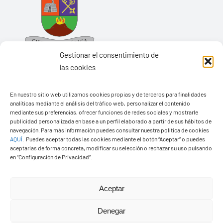
Gestionar el consentimiento de
las cookies
En nuestro sitio web utilizamos cookies propias y de terceros para finalidades
Ayuntamiento de Yaiza
analíticas mediante el análisis del tráfico web, personalizar el contenido
mediante sus preferencias, ofrecer funciones de redes sociales y mostrarle
Pza. de Los Remedios, 1
publicidad personalizada en base a un perfil elaborado a partir de sus hábitos de
35570 – Yaiza
navegación. Para más información puedes consultar nuestra política de cookies
AQUÍ
.
Puedes aceptar todas las cookies mediante el botón “Aceptar” o puedes
Tel:
928 83 62 20
aceptarlas de forma concreta, modificar su selección o rechazar su uso pulsando
en “Configuración de Privacidad”.
Toggle
Aceptar
Navigation
© Copyright2026 Ayuntamiento de Yaiza - Todos los
Transparencia
Denegar
derechos reservads