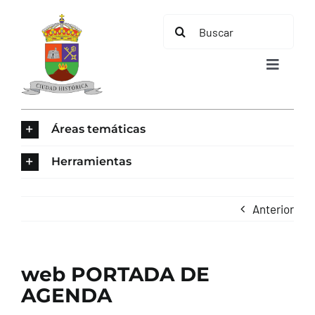
Saltar
Buscar:
al
contenido
Toggle
Navigat
INICIO
Áreas temáticas
ÁREAS TEMÁTICAS
Herramientas
EL MUNICIPIO
Anterior
AYUNTAMIENTO
web PORTADA DE
TURISMO
AGENDA