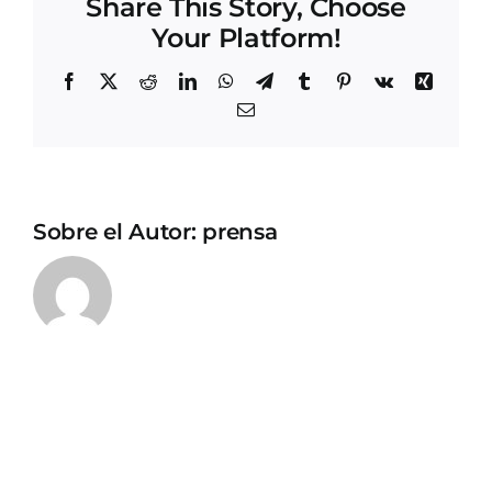
Share This Story, Choose
Your Platform!
Facebook
X
Reddit
LinkedIn
WhatsApp
Telegram
Tumblr
Pinterest
Vk
Xing
Correo
electrónico
Sobre el Autor:
prensa