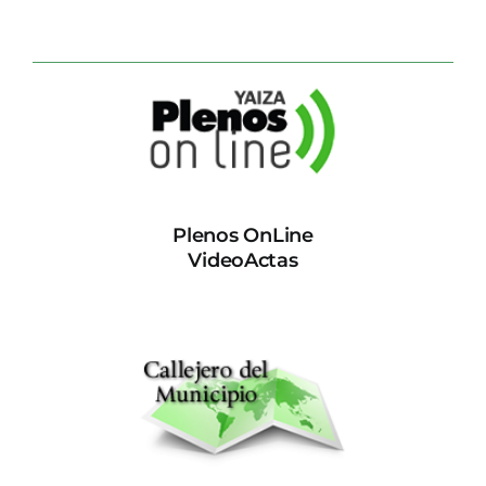
Plenos OnLine
VideoActas