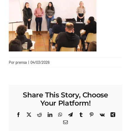
CONTACTO
Por
prensa
|
04/03/2026
Share This Story, Choose
Your Platform!
Facebook
X
Reddit
LinkedIn
WhatsApp
Telegram
Tumblr
Pinterest
Vk
Xing
Correo
electrónico