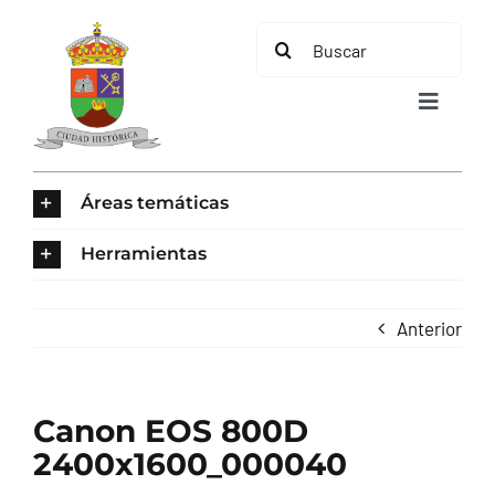
Saltar
Buscar:
al
contenido
Toggle
Navigat
INICIO
Áreas temáticas
ÁREAS TEMÁTICAS
Herramientas
EL MUNICIPIO
Anterior
AYUNTAMIENTO
Canon EOS 800D
TURISMO
2400x1600_000040