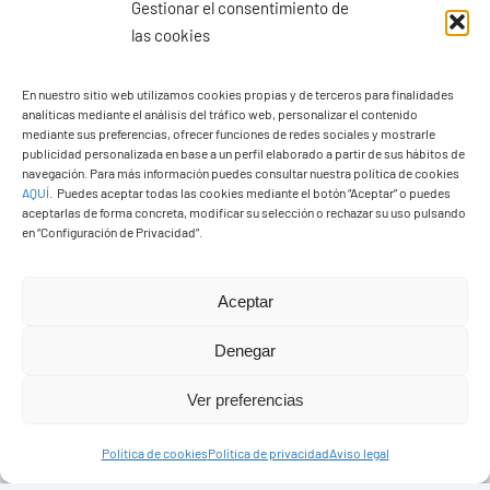
Gestionar el consentimiento de
las cookies
En nuestro sitio web utilizamos cookies propias y de terceros para finalidades
analíticas mediante el análisis del tráfico web, personalizar el contenido
Ayuntamiento de Yaiza
mediante sus preferencias, ofrecer funciones de redes sociales y mostrarle
Pza. de Los Remedios, 1
publicidad personalizada en base a un perfil elaborado a partir de sus hábitos de
navegación. Para más información puedes consultar nuestra política de cookies
35570 – Yaiza
AQUÍ
.
Puedes aceptar todas las cookies mediante el botón “Aceptar” o puedes
Tel:
928 83 62 20
aceptarlas de forma concreta, modificar su selección o rechazar su uso pulsando
en “Configuración de Privacidad”.
Toggle
Aceptar
Navigation
© Copyright2026 Ayuntamiento de Yaiza - Todos los
Transparencia
Denegar
derechos reservads
Ver preferencias
Aviso legal
Diseño web Solucionet.com
&
Cibernatural
Política de cookies
Política de privacidad
Aviso legal