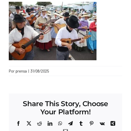
CONTACTO
Por
prensa
|
31/08/2025
Share This Story, Choose
Your Platform!
Facebook
X
Reddit
LinkedIn
WhatsApp
Telegram
Tumblr
Pinterest
Vk
Xing
Correo