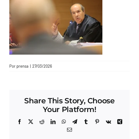
CONTACTO
Por
prensa
|
27/03/2026
Share This Story, Choose
Your Platform!
Facebook
X
Reddit
LinkedIn
WhatsApp
Telegram
Tumblr
Pinterest
Vk
Xing
Correo
electrónico