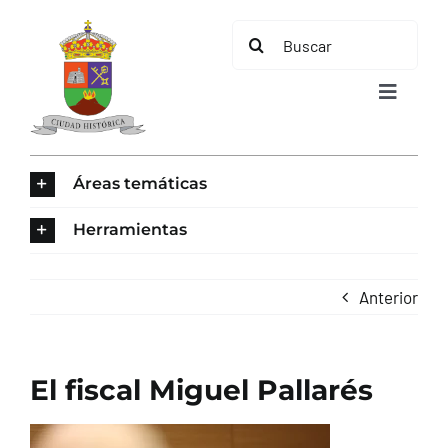
Saltar
Buscar:
al
contenido
Toggle
Navigat
INICIO
Áreas temáticas
ÁREAS TEMÁTICAS
Herramientas
EL MUNICIPIO
Anterior
AYUNTAMIENTO
El fiscal Miguel Pallarés
TURISMO