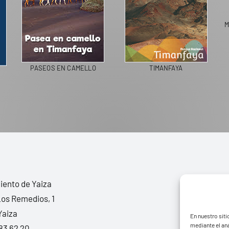
M
PASEOS EN CAMELLO
TIMANFAYA
ento de Yaiza
Los Remedios, 1
Yaiza
En nuestro siti
mediante el aná
83 62 20