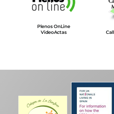
Plenos OnLine
VideoActas
Cal