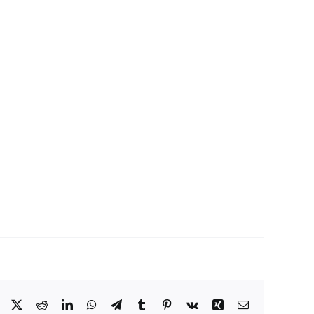
Facebook
X
Reddit
LinkedIn
WhatsApp
Telegram
Tumblr
Pinterest
Vk
Xing
Correo