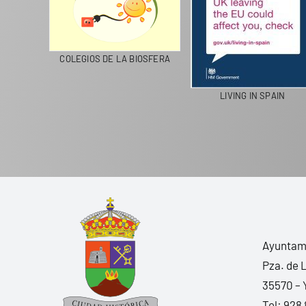
CICLA
COLEGIOS DE LA BIOSFERA
LIVING IN SPAIN
Ayuntami
Pza. de 
35570 – 
Tel:
928 