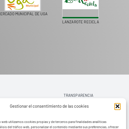
ERCADO MUNICIPAL DE UGA
LANZAROTE RECICLA
COLEGI
TRANSPARENCIA
Gestionar el consentimiento de las cookies
AVISO LEGAL
o web utilizamos cookies propias y de terceros para finalidades analíticas
POLÍTICA DE PRIVACIDAD
lisis del tráfico web, personalizar el contenido mediante sus preferencias, ofrecer