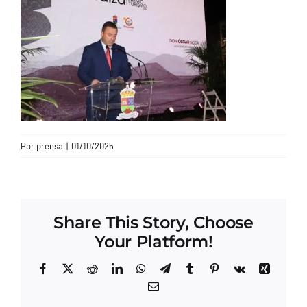
CONTACTO
Por
prensa
|
01/10/2025
Share This Story, Choose
Your Platform!
Facebook
X
Reddit
LinkedIn
WhatsApp
Telegram
Tumblr
Pinterest
Vk
Xing
Correo
electrónico