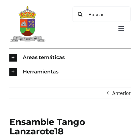
Saltar
Buscar:
al
contenido
Toggle
Navigat
INICIO
Áreas temáticas
ÁREAS TEMÁTICAS
Herramientas
EL MUNICIPIO
Anterior
AYUNTAMIENTO
Ensamble Tango
TURISMO
Lanzarote18