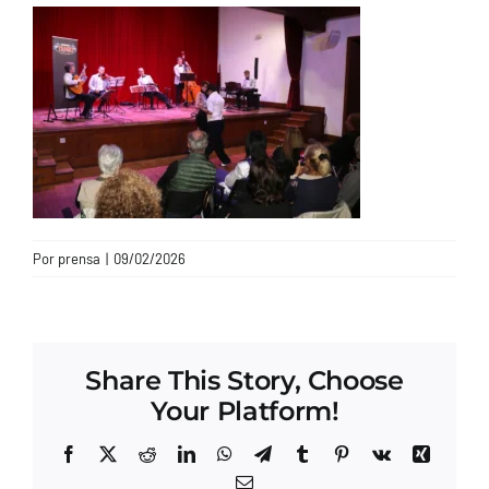
CONTACTO
Por
prensa
|
09/02/2026
Share This Story, Choose
Your Platform!
Facebook
X
Reddit
LinkedIn
WhatsApp
Telegram
Tumblr
Pinterest
Vk
Xing
Correo