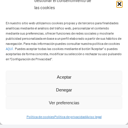
Gestionar el consentimiento de
las cookies
En nuestro sitio web utilizamos cookies propias y de terceros para finalidades
analíticas mediante el análisis del tráfico web, personalizar el contenido
Ayuntamiento de Yaiza
mediante sus preferencias, ofrecer funciones de redes sociales y mostrarle
Pza. de Los Remedios, 1
publicidad personalizada en base a un perfil elaborado a partir de sus hábitos de
navegación. Para más información puedes consultar nuestra política de cookies
35570 – Yaiza
AQUÍ
.
Puedes aceptar todas las cookies mediante el botón “Aceptar” o puedes
Tel:
928 83 62 20
aceptarlas de forma concreta, modificar su selección o rechazar su uso pulsando
en “Configuración de Privacidad”.
Toggle
Aceptar
Navigation
© Copyright2026 Ayuntamiento de Yaiza - Todos los
Transparencia
Denegar
derechos reservads
Ver preferencias
Aviso legal
Diseño web Solucionet.com
&
Cibernatural
Política de cookies
Política de privacidad
Aviso legal
Política de privacidad