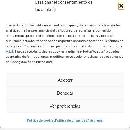
Gestionar el consentimiento de
las cookies
En nuestro sitio web utilizamos cookies propias y de terceros para finalidades
analíticas mediante el análisis del tráfico web, personalizar el contenido
Ayuntamiento de Yaiza
mediante sus preferencias, ofrecer funciones de redes sociales y mostrarle
Pza. de Los Remedios, 1
publicidad personalizada en base a un perfil elaborado a partir de sus hábitos de
navegación. Para más información puedes consultar nuestra política de cookies
35570 – Yaiza
AQUÍ
.
Puedes aceptar todas las cookies mediante el botón “Aceptar” o puedes
Tel:
928 83 62 20
aceptarlas de forma concreta, modificar su selección o rechazar su uso pulsando
en “Configuración de Privacidad”.
Toggle
Aceptar
Navigation
© Copyright2026 Ayuntamiento de Yaiza - Todos los
Transparencia
Denegar
derechos reservads
Ver preferencias
Aviso legal
Diseño web Solucionet.com
&
Cibernatural
Política de cookies
Política de privacidad
Aviso legal