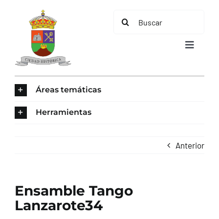
Saltar
Buscar:
al
contenido
Toggle
Navigat
INICIO
Áreas temáticas
ÁREAS TEMÁTICAS
Herramientas
EL MUNICIPIO
Anterior
AYUNTAMIENTO
Ensamble Tango
TURISMO
Lanzarote34