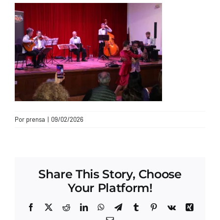
CONTACTO
Por
prensa
|
09/02/2026
Share This Story, Choose
Your Platform!
Facebook
X
Reddit
LinkedIn
WhatsApp
Telegram
Tumblr
Pinterest
Vk
Xing
Correo