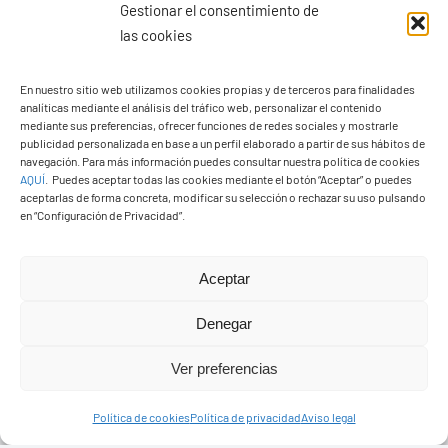
Gestionar el consentimiento de
las cookies
En nuestro sitio web utilizamos cookies propias y de terceros para finalidades
analíticas mediante el análisis del tráfico web, personalizar el contenido
Ayuntamiento de Yaiza
mediante sus preferencias, ofrecer funciones de redes sociales y mostrarle
Pza. de Los Remedios, 1
publicidad personalizada en base a un perfil elaborado a partir de sus hábitos de
navegación. Para más información puedes consultar nuestra política de cookies
35570 – Yaiza
AQUÍ
.
Puedes aceptar todas las cookies mediante el botón “Aceptar” o puedes
Tel:
928 83 62 20
aceptarlas de forma concreta, modificar su selección o rechazar su uso pulsando
en “Configuración de Privacidad”.
Toggle
Aceptar
Navigation
© Copyright2026 Ayuntamiento de Yaiza - Todos los
Transparencia
Denegar
derechos reservads
Ver preferencias
Aviso legal
Diseño web Solucionet.com
&
Cibernatural
Política de cookies
Política de privacidad
Aviso legal