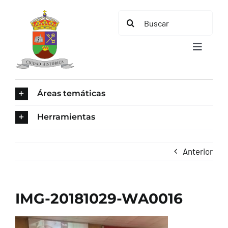
Saltar
Buscar:
al
contenido
Toggle
Navigat
INICIO
Áreas temáticas
ÁREAS TEMÁTICAS
Herramientas
EL MUNICIPIO
Anterior
AYUNTAMIENTO
IMG-20181029-WA0016
TURISMO