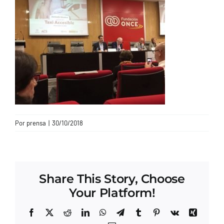
CONTACTO
Por
prensa
|
30/10/2018
Share This Story, Choose
Your Platform!
Facebook
X
Reddit
LinkedIn
WhatsApp
Telegram
Tumblr
Pinterest
Vk
Xing