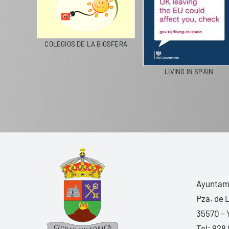
CICLA
COLEGIOS DE LA BIOSFERA
LIVING IN SPAIN
Ayuntami
Pza. de 
35570 – 
Tel:
928 