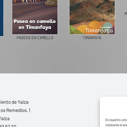
M
PASEOS EN CAMELLO
TIMANFAYA
ento de Yaiza
Los Remedios, 1
Yaiza
En nuestro siti
mediante el aná
83 62 20