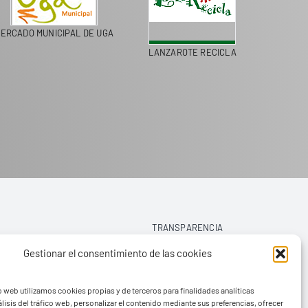
ERCADO MUNICIPAL DE UGA
LANZAROTE RECICLA
COLEGI
TRANSPARENCIA
Gestionar el consentimiento de las cookies
AVISO LEGAL
o web utilizamos cookies propias y de terceros para finalidades analíticas
POLÍTICA DE PRIVACIDAD
lisis del tráfico web, personalizar el contenido mediante sus preferencias, ofrecer