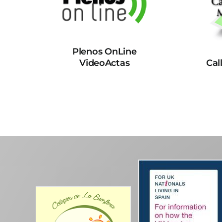
Plenos OnLine
VideoActas
Cal