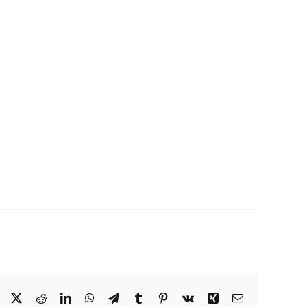
Facebook
X
Reddit
LinkedIn
WhatsApp
Telegram
Tumblr
Pinterest
Vk
Xing
Correo