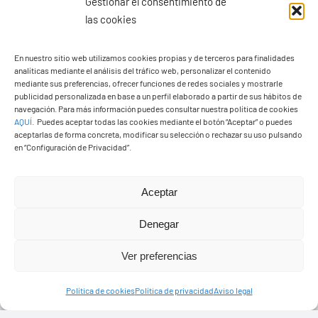
Gestionar el consentimiento de
las cookies
En nuestro sitio web utilizamos cookies propias y de terceros para finalidades
analíticas mediante el análisis del tráfico web, personalizar el contenido
Ayuntamiento de Yaiza
mediante sus preferencias, ofrecer funciones de redes sociales y mostrarle
Pza. de Los Remedios, 1
publicidad personalizada en base a un perfil elaborado a partir de sus hábitos de
navegación. Para más información puedes consultar nuestra política de cookies
35570 – Yaiza
AQUÍ
.
Puedes aceptar todas las cookies mediante el botón “Aceptar” o puedes
Tel:
928 83 62 20
aceptarlas de forma concreta, modificar su selección o rechazar su uso pulsando
en “Configuración de Privacidad”.
Toggle
Aceptar
Navigation
© Copyright2026 Ayuntamiento de Yaiza - Todos los
Transparencia
Denegar
derechos reservads
Ver preferencias
Aviso legal
Diseño web Solucionet.com
&
Cibernatural
Política de cookies
Política de privacidad
Aviso legal
Política de privacidad