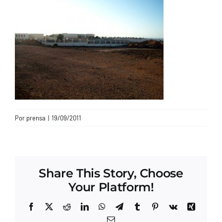
CONTACTO
Por
prensa
|
19/09/2011
Share This Story, Choose
Your Platform!
Facebook
X
Reddit
LinkedIn
WhatsApp
Telegram
Tumblr
Pinterest
Vk
Xing
Correo