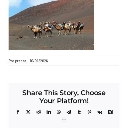
CONTACTO
Por
prensa
|
10/04/2026
Share This Story, Choose
Your Platform!
Facebook
X
Reddit
LinkedIn
WhatsApp
Telegram
Tumblr
Pinterest
Vk
Xing
Correo
electrónico