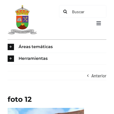
Saltar
Buscar:
al
contenido
Toggle
Navigat
INICIO
Áreas temáticas
ÁREAS TEMÁTICAS
Herramientas
EL MUNICIPIO
Anterior
AYUNTAMIENTO
foto 12
TURISMO