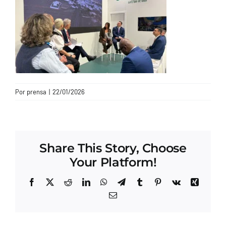
CONTACTO
Por
prensa
|
22/01/2026
Share This Story, Choose
Your Platform!
Facebook
X
Reddit
LinkedIn
WhatsApp
Telegram
Tumblr
Pinterest
Vk
Xing
Correo
electrónico