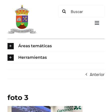
Saltar
Buscar:
al
contenido
Toggle
Navigat
INICIO
Áreas temáticas
ÁREAS TEMÁTICAS
Herramientas
EL MUNICIPIO
Anterior
AYUNTAMIENTO
foto 3
TURISMO