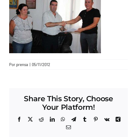
CONTACTO
Por
prensa
|
05/11/2012
Share This Story, Choose
Your Platform!
Facebook
X
Reddit
LinkedIn
WhatsApp
Telegram
Tumblr
Pinterest
Vk
Xing
Correo
electrónico