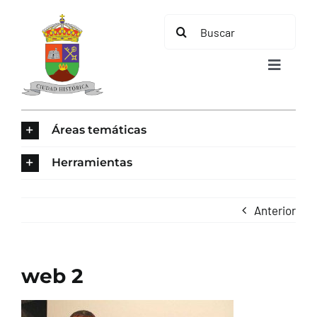
Saltar
Buscar:
al
contenido
Toggle
Navigat
INICIO
Áreas temáticas
ÁREAS TEMÁTICAS
Herramientas
EL MUNICIPIO
Anterior
AYUNTAMIENTO
web 2
TURISMO