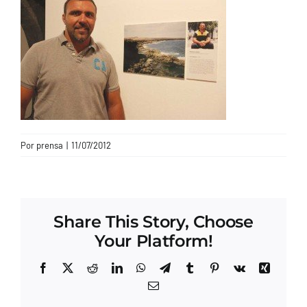
CONTACTO
Por
prensa
|
11/07/2012
Share This Story, Choose
Your Platform!
Facebook
X
Reddit
LinkedIn
WhatsApp
Telegram
Tumblr
Pinterest
Vk
Xing
Correo
electrónico